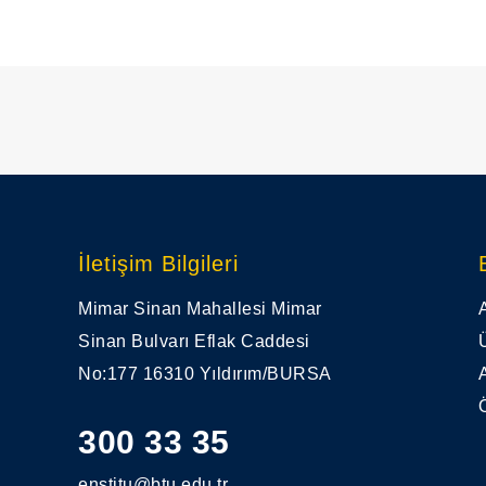
İletişim Bilgileri
Mimar Sinan Mahallesi Mimar
Sinan Bulvarı Eflak Caddesi
No:177 16310 Yıldırım/BURSA
300 33 35
enstitu@btu.edu.tr