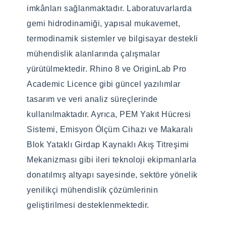
Mühendisliği, Makine Mühendisliği
imkânları sağlanmaktadır. Laboratuvarlarda
Program Yeterlik Komitesi
gemi hidrodinamiği, yapısal mukavemet,
(Varsa) Alan Dışı Kabul
termodinamik sistemler ve bilgisayar destekli
Prof. Dr. Erinç DOBRUCALI
Edilen Programlar
mühendislik alanlarında çalışmalar
Prof. Dr. Gökçe Çiçek CEYHUN
yürütülmektedir. Rhino 8 ve OriginLab Pro
Doç. Dr. İbrahim ÖZSARI
Deniz Ulaştırma Mühendisliği, Bilgisayar
Academic Licence gibi güncel yazılımlar
Doç. Dr. Yunus Onur YILDIZ
Mühendisliği, Elektrik Elektronik
tasarım ve veri analiz süreçlerinde
Dr. Öğr. Üyesi Naz YILMAZ
Mühendisliği, Endüstri Mühendisliği
kullanılmaktadır. Ayrıca, PEM Yakıt Hücresi
(Bilimsel hazırlık programı uygulanmaktadır.)
Sistemi, Emisyon Ölçüm Cihazı ve Makaralı
Kabul Edilen Programlar
Blok Yataklı Girdap Kaynaklı Akış Titreşimi
Gemi İnşaatı ve Gemi Makineleri
Mekanizması gibi ileri teknoloji ekipmanlarla
Mühendisliği, Gemi Makineleri İşletme
donatılmış altyapı sayesinde, sektöre yönelik
Mühendisliği, Gemi ve Deniz Teknolojileri
yenilikçi mühendislik çözümlerinin
Mühendisliği
geliştirilmesi desteklenmektedir.