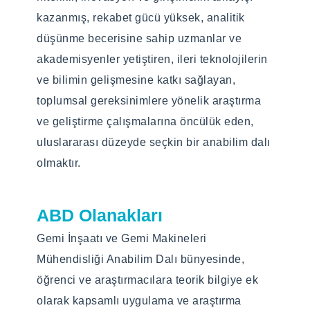
Programın Tarihçesi
Başvuru Koşulları
kazanmış, rekabet gücü yüksek, analitik
Gemi İnşaatı ve Gemi Makineleri
https://enstitu.btu.edu.tr/tr/sayfa/detay/176/basvu
düşünme becerisine sahip uzmanlar ve
Mühendisliği doktora programı 2021 yılında
kriterleri
akademisyenler yetiştiren, ileri teknolojilerin
aktif edilmiş olup öğrenci alımına hazırdır.
ve bilimin gelişmesine katkı sağlayan,
Program Müfredatı ve
toplumsal gereksinimlere yönelik araştırma
Başvuru Koşulları
Dersleri
ve geliştirme çalışmalarına öncülük eden,
https://enstitu.btu.edu.tr/tr/sayfa/detay/176/basvu
uluslararası düzeyde seçkin bir anabilim dalı
Gemi İnş. ve Gemi Mak. Mühendisliği ABD
kriterleri
olmaktır.
Tezli Yüksek Lisans programı ders müfredatı
için
tıklayınız
Program Müfredatı ve
ABD Olanakları
Dersleri
Kabul Edilen Programlar
Gemi İnşaatı ve Gemi Makineleri
Gemi İnş. ve Gemi Mak. Mühendisliği ABD
Gemi İnşaatı ve Gemi Makineleri
Mühendisliği Anabilim Dalı bünyesinde,
Doktora programı ders müfredatı için
Mühendisliği, Gemi ve Deniz Teknolojileri
öğrenci ve araştırmacılara teorik bilgiye ek
tıklayınız
Mühendisliği, Gemi Makineleri İşletme
olarak kapsamlı uygulama ve araştırma