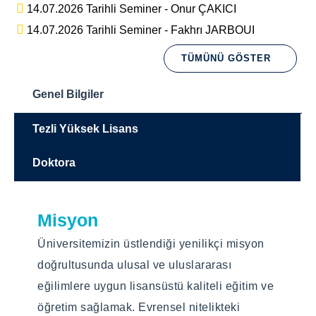
14.07.2026 Tarihli Seminer - Onur ÇAKICI
14.07.2026 Tarihli Seminer - Fakhrı JARBOUI
TÜMÜNÜ GÖSTER
Genel Bilgiler
Tezli Yüksek Lisans
Doktora
Misyon
Eğitim Dili
Eğitim Dili
Üniversitemizin üstlendiği yenilikçi misyon
Türkçe
Türkçe
doğrultusunda ulusal ve uluslararası
Eğitim Türü
Eğitim Türü
eğilimlere uygun lisansüstü kaliteli eğitim ve
öğretim sağlamak. Evrensel nitelikteki
Yüz yüze
Yüz yüze