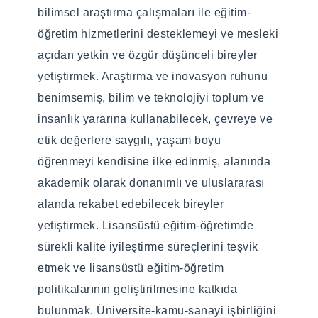
bilimsel araştırma çalışmaları ile eğitim-
öğretim hizmetlerini desteklemeyi ve mesleki
Programın Amacı
Programın Amacı
açıdan yetkin ve özgür düşünceli bireyler
Gemi İnşaatı ve Gemi Makineleri
Gemi İnşaatı ve Gemi Makineleri
yetiştirmek. Araştırma ve inovasyon ruhunu
Mühendisliği Yüksek Lisans öğretim
Mühendisliği Yüksek Lisans öğretim
benimsemiş, bilim ve teknolojiyi toplum ve
programı, öğrencilere bu dalda güncel
programı, öğrencilere bu dalda güncel ve
insanlık yararına kullanabilecek, çevreye ve
mühendislik bilgilerini kazandırmak üzere
ileri mühendislik bilgilerini kazandırmak
etik değerlere saygılı, yaşam boyu
hazırlanmıştır. Yüksek lisans dersleri
üzere hazırlanmıştır. Doktora dersleri
öğrenmeyi kendisine ilke edinmiş, alanında
sayesinde öğrencilere Gemi İnşaatı ve Gemi
sayesinde öğrencilere Gemi İnşaatı ve Gemi
akademik olarak donanımlı ve uluslararası
Makineleri Mühendisliği alanında özel
Makineleri Mühendisliği alanında inovatif, Ar-
alanda rekabet edebilecek bireyler
bilgiler sunulmaktadır. İkinci yıl içerisinde
Ge içerikli ve güncel bilgiler sunulmaktadır.
yetiştirmek. Lisansüstü eğitim-öğretimde
alınan Yüksek Lisans tezi öğrencilerin
Doktora tezi öğrencilerin Araştırma,
sürekli kalite iyileştirme süreçlerini teşvik
Araştırma, Geliştirme ve Yenilik
Geliştirme ve Yenilik kabiliyetlerini
etmek ve lisansüstü eğitim-öğretim
kabiliyetlerini geliştirmesine odaklanır.
geliştirmesine ve bilim doktoru ünvanının
politikalarının geliştirilmesine katkıda
gerekliliklerini taşımasına yardımcı olacaktır.
bulunmak. Üniversite-kamu-sanayi işbirliğini