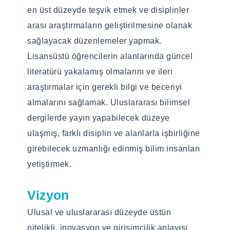
Programın Hedefleri
en üst düzeyde teşvik etmek ve disiplinler
Programın Hedefleri
Yüksek lisans ile nitelikli Gemi İnşaatı ve
arası araştırmaların geliştirilmesine olanak
Gemi Makineleri mühendislerini bilimsel
Gemi İnşaatı ve Gemi Makineleri
sağlayacak düzenlemeler yapmak.
olarak bir adım ileriye taşımak
Mühendisliği Doktora öğretim programı,
Lisansüstü öğrencilerin alanlarında güncel
hedeflenmektedir. Yüksek lisansla birlikte,
öğrencilere derin, inovatif, AR-GE ve
literatürü yakalamış olmalarını ve ileri
akademik ve bilimsel problemleri çözebilme
yenilikçi mühendislik bilgilerini kazandırmak
araştırmalar için gerekli bilgi ve beceriyi
yetkinliği sağlamlaştırılacaktır.
üzere hazırlanmıştır. Bu program
almalarını sağlamak. Uluslararası bilimsel
kapsamında alınacak dersler sayesinde
dergilerde yayın yapabilecek düzeye
öğrencilere Gemi İnşaatı ve Gemi Makineleri
ulaşmış, farklı disiplin ve alanlarla işbirliğine
Programın Tarihçesi
Mühendisliği alanında özel bilgiler
girebilecek uzmanlığı edinmiş bilim insanları
Gemi İnşaatı ve Gemi Makineleri
sunulmaktadır. Doktora tezi de öğrencilerin
yetiştirmek.
Mühendisliği yüksek lisans programı 2021
Araştırma, Geliştirme ve Yenilik
yılında aktif edilmiş olup öğrenci alımına
Vizyon
kabiliyetlerini geliştirmesine odaklanır.
hazırdır.
Ulusal ve uluslararası düzeyde üstün
nitelikli, inovasyon ve girişimcilik anlayışı