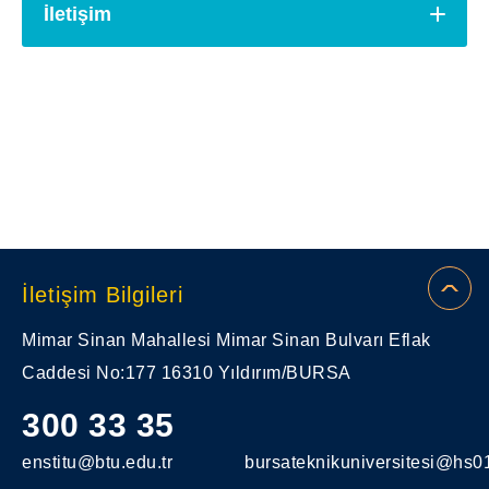
Doç. Dr. Nazlı AKÇAMLI
İletişim
Kabul Edilen Programlar
Kabul edilebilir alanlardan lisans/yüksek
lisans diploması
(Varsa) Alan Dışı Kabul
Edilen Programlar
İletişim Bilgileri
Mimar Sinan Mahallesi Mimar Sinan Bulvarı Eflak
Caddesi No:177 16310 Yıldırım/BURSA
300 33 35
enstitu@btu.edu.tr
bursateknikuniversitesi@hs01