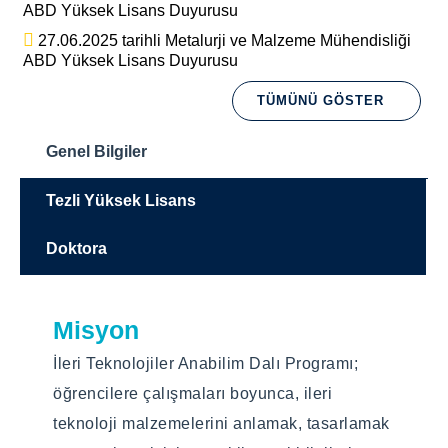
ABD Yüksek Lisans Duyurusu
27.06.2025 tarihli Metalurji ve Malzeme Mühendisliği
ABD Yüksek Lisans Duyurusu
TÜMÜNÜ GÖSTER
Genel Bilgiler
Tezli Yüksek Lisans
Doktora
Misyon
Eğitim Dili
Eğitim Dili
İleri Teknolojiler Anabilim Dalı Programı;
Türkçe
Türkçe
öğrencilere çalışmaları boyunca, ileri
Eğitim Türü
Eğitim Türü
teknoloji malzemelerini anlamak, tasarlamak