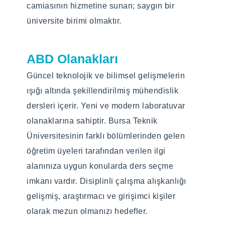
Program, ileri teknolojilerde kullanılabilecek
malzemelerin tasarımı, üretimi ve
camiasının hizmetine sunan; saygın bir
malzemelerin tasarımı, üretimi ve
uygulamaları için gerekli kuramsal ve
üniversite birimi olmaktır.
uygulamaları için gerekli kuramsal ve
uygulamalı bilgileri öğrencilere kazandırmayı
uygulamalı bilgileri öğrencilere kazandırmayı
hedeflemektedir.
ABD Olanakları
hedeflemektedir.
Güncel teknolojik ve bilimsel gelişmelerin
Programın Tarihçesi
ışığı altında şekillendirilmiş mühendislik
Programın Tarihçesi
İleri Teknolojiler Anabilim Dalı, Fen Bilimleri
dersleri içerir. Yeni ve modern laboratuvar
İleri Teknolojiler Anabilim Dalı bünyesinde; 3
Enstitüsüne bağlı olarak 2016-2017 eğitim-
olanaklarına sahiptir. Bursa Teknik
profesör, 6 doçent ve 4 doktor öğretim üyesi
öğretim yılı güz döneminde ilk doktora
Üniversitesinin farklı bölümlerinden gelen
bulunmaktadır.
öğrencilerini alarak eğitim-öğretime
öğretim üyeleri tarafından verilen ilgi
başlamıştır. Anabilim dalımızda 3 profesör, 6
alanınıza uygun konularda ders seçme
Başvuru Koşulları
doçent ve 4 doktor öğretim üyesi
imkanı vardır. Disiplinli çalışma alışkanlığı
bulunmaktadır.
https://enstitu.btu.edu.tr/tr/sayfa/detay/176/basvu
gelişmiş, araştırmacı ve girişimci kişiler
kriterleri
olarak mezun olmanızı hedefler.
Başvuru Koşulları