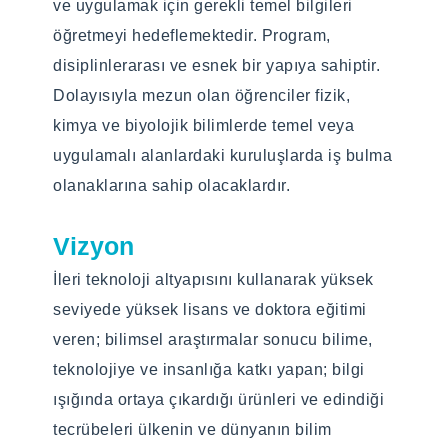
ve uygulamak için gerekli temel bilgileri
Yüz yüze
Yüz yüze
öğretmeyi hedeflemektedir. Program,
disiplinlerarası ve esnek bir yapıya sahiptir.
Programın Amacı
Programın Amacı
Dolayısıyla mezun olan öğrenciler fizik,
Bursa Teknik Üniversitesi Lisansüstü Eğitim
Bursa Teknik Üniversitesi Lisansüstü Eğitim
kimya ve biyolojik bilimlerde temel veya
Enstitüsü İleri Teknolojiler Anabilim Dalı
Enstitüsü İleri Teknolojiler Anabilim Dalı
uygulamalı alanlardaki kuruluşlarda iş bulma
Yüksek Lisans Programı; ulusal ve
Doktora Programı; ulusal ve uluslararası
olanaklarına sahip olacaklardır.
uluslararası kapsamda, nitelikli ve çağdaş bir
kapsamda, nitelikli ve çağdaş bir eğitim ve
eğitim ve öğretim sürdürmeyi ilke edinmiştir
öğretim sürdürmeyi ilke edinmiştir ve dünya
Vizyon
ve dünya üzerinde kullanılan en son eğitim
üzerinde kullanılan en son eğitim araç ve
İleri teknoloji altyapısını kullanarak yüksek
araç ve gereçlerini kullanarak evrensel bilim
gereçlerini kullanarak evrensel bilim ve
seviyede yüksek lisans ve doktora eğitimi
ve teknolojiye katkı sağlamayı
teknolojiye katkı sağlamayı amaçlamaktadır.
veren; bilimsel araştırmalar sonucu bilime,
amaçlamaktadır.
teknolojiye ve insanlığa katkı yapan; bilgi
Programın Hedefleri
ışığında ortaya çıkardığı ürünleri ve edindiği
Programın Hedefleri
Program, ileri teknolojilerde kullanılabilecek
tecrübeleri ülkenin ve dünyanın bilim