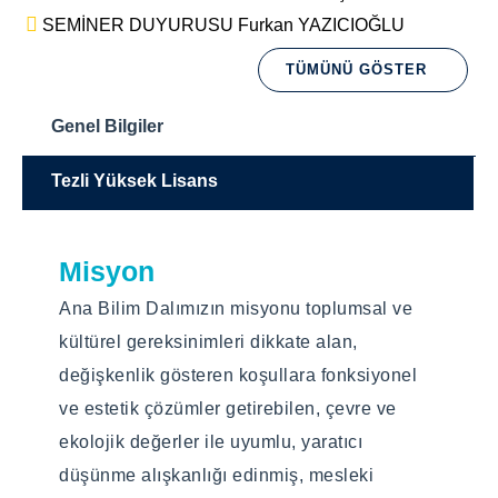
SEMİNER DUYURUSU Furkan YAZICIOĞLU
TÜMÜNÜ GÖSTER
Genel Bilgiler
Tezli Yüksek Lisans
Misyon
Eğitim Dili
Ana Bilim Dalımızın misyonu toplumsal ve
Türkçe
kültürel gereksinimleri dikkate alan,
Eğitim Türü
değişkenlik gösteren koşullara fonksiyonel
ve estetik çözümler getirebilen, çevre ve
Yüz yüze
ekolojik değerler ile uyumlu, yaratıcı
düşünme alışkanlığı edinmiş, mesleki
Programın Amacı