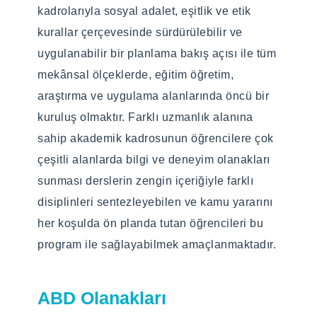
amaçlamaktadır.
kadrolarıyla sosyal adalet, eşitlik ve etik
kurallar çerçevesinde sürdürülebilir ve
uygulanabilir bir planlama bakış açısı ile tüm
Programın Tarihçesi
mekânsal ölçeklerde, eğitim öğretim,
araştırma ve uygulama alanlarında öncü bir
Başvuru Koşulları
kuruluş olmaktır. Farklı uzmanlık alanına
https://enstitu.btu.edu.tr/tr/sayfa/detay/176/basvu
sahip akademik kadrosunun öğrencilere çok
kriterleri
çeşitli alanlarda bilgi ve deneyim olanakları
sunması derslerin zengin içeriğiyle farklı
Program Müfredatı ve
disiplinleri sentezleyebilen ve kamu yararını
Dersleri
her koşulda ön planda tutan öğrencileri bu
program ile sağlayabilmek amaçlanmaktadır.
Şehir ve Bölge Planlama ABD Tezli Yüksek
Lisans programı ders müfredatı için
tıklayınız
ABD Olanakları
Kabul Edilen Programlar