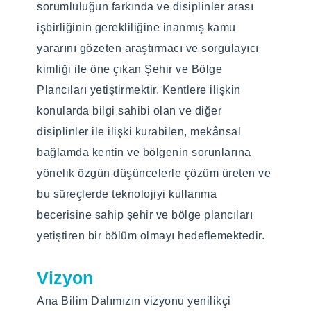
sorumluluğun farkında ve disiplinler arası
"Şehir Planlama Yüksek Lisans Programı",
işbirliğinin gerekliliğine inanmış kamu
çok boyutlu düşünme becerisine sahip,
yararını gözeten araştırmacı ve sorgulayıcı
uygulama ve teori ve kentsel analiz teknikleri
kimliği ile öne çıkan Şehir ve Bölge
üzerinde gelişmiş profesyonel şehir
Plancıları yetiştirmektir. Kentlere ilişkin
plancılarını mükemmelleştirmeyi
konularda bilgi sahibi olan ve diğer
amaçlamaktadır.
disiplinler ile ilişki kurabilen, mekânsal
bağlamda kentin ve bölgenin sorunlarına
Programın Hedefleri
yönelik özgün düşüncelerle çözüm üreten ve
“Şehir Planlama Yüksek Lisans Programı”
bu süreçlerde teknolojiyi kullanma
şehir ölçeğinde planlama ile mekânın
becerisine sahip şehir ve bölge plancıları
biçimlenmesi süreçleri konularında
yetiştiren bir bölüm olmayı hedeflemektedir.
araştırma, eğitim, politika geliştirme ve
Vizyon
uygulamaya yönelik yenilikçi stratejilerin
geliştirilmesi konusunda odak olmayı
Ana Bilim Dalımızın vizyonu yenilikçi