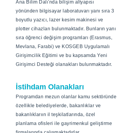
Ana Bilim Dalı'nda bilişim altyapısı
Şehir ve Bölge Planlama lisans programı.
yönünden bilgisayar laboratuvarı yanı sıra 3
boyutlu yazıcı, lazer kesim makinesi ve
(Varsa) Alan Dışı Kabul
plotter cihazları bulunmaktadır. Bunların yanı
Edilen Programlar
sıra öğrenci değişim programları (Erasmus,
Mevlana, Farabi) ve KOSGEB Uygulamalı
Girişimcilik Eğitimi ve bu kapsamda Yeni
Girişimci Desteği olanakları bulunmaktadır.
İstihdam Olanakları
Programdan mezun olanlar kamu sektöründe
özellikle belediyelerde, bakanlıklar ve
bakanlıklarıın il teşkilatlarında, özel
planlama ofisleri ile gayrimenkul geliştirme
firmalarında çalışmaktadırlar.