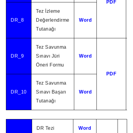
PDF
Tez İzleme
DR_8
Değerlendirme
Word
Tutanağı
Tez Savunma
DR_9
Sınavı Jüri
Word
Öneri Formu
PDF
Tez Savunma
DR_10
Sınavı Başarı
Word
Tutanağı
DR Tezi
Word