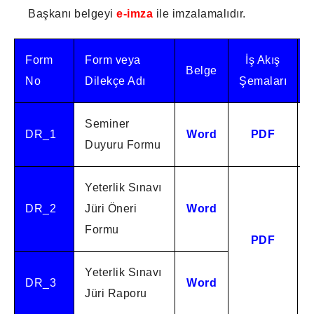
Başkanı belgeyi
e-imza
ile imzalamalıdır.
Form
Form veya
İş Akış
Belge
No
Dilekçe Adı
Şemaları
Seminer
DR_1
Word
PDF
Duyuru Formu
Yeterlik Sınavı
DR_2
Jüri Öneri
Word
Formu
PDF
Yeterlik Sınavı
DR_3
Word
Jüri Raporu