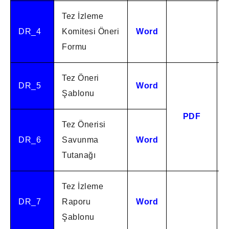
Tez İzleme
DR_4
Komitesi Öneri
Word
Formu
Tez Öneri
DR_5
Word
Şablonu
PDF
Tez Önerisi
DR_6
Savunma
Word
Tutanağı
Tez İzleme
DR_7
Raporu
Word
Şablonu