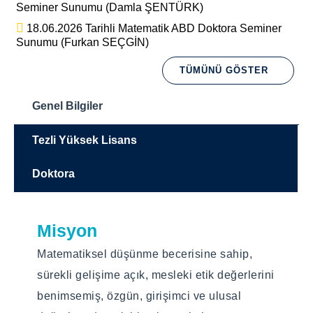
Seminer Sunumu (Damla ŞENTÜRK)
18.06.2026 Tarihli Matematik ABD Doktora Seminer
Sunumu (Furkan SEÇGİN)
TÜMÜNÜ GÖSTER
Genel Bilgiler
Tezli Yüksek Lisans
Doktora
Misyon
Eğitim Dili
Eğitim Dili
Matematiksel düşünme becerisine sahip,
Türkçe
Türkçe
sürekli gelişime açık, mesleki etik değerlerini
Eğitim Türü
Eğitim Türü
benimsemiş, özgün, girişimci ve ulusal