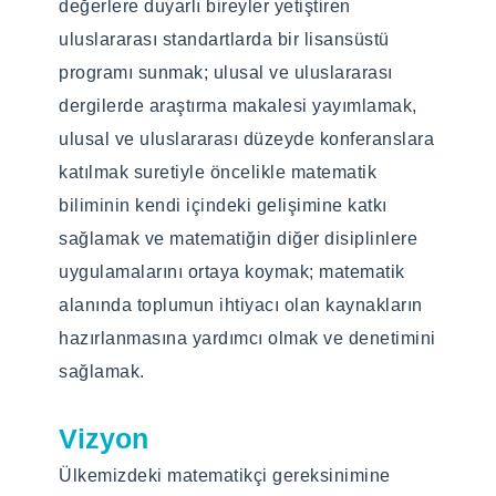
değerlere duyarlı bireyler yetiştiren
Yüz yüze
Yüz yüze
uluslararası standartlarda bir lisansüstü
programı sunmak; ulusal ve uluslararası
Programın Amacı
Programın Amacı
dergilerde araştırma makalesi yayımlamak,
Matematiksel düşünme becerisine sahip,
Matematiksel düşünme becerisine sahip,
ulusal ve uluslararası düzeyde konferanslara
sürekli gelişime açık, mesleki etik değerlerini
sürekli gelişime açık, mesleki etik değerlerini
katılmak suretiyle öncelikle matematik
benimsemiş, özgün, girişimci ve ulusal
benimsemiş, özgün, girişimci ve ulusal
biliminin kendi içindeki gelişimine katkı
değerlere duyarlı bireyler yetiştiren
değerlere duyarlı bireyler yetiştiren
sağlamak ve matematiğin diğer disiplinlere
uluslararası standartlarda bir Tezli Yüksek
uluslararası standartlarda bir Tezli Yüksek
uygulamalarını ortaya koymak; matematik
Lisans programı sunmak; eğitim, araştırma
Lisans programı sunmak; eğitim, araştırma
alanında toplumun ihtiyacı olan kaynakların
veya matematiğin önemli olduğu bilim,
veya matematiğin önemli olduğu bilim,
hazırlanmasına yardımcı olmak ve denetimini
teknoloji, iş veya devletin ilgili alanlarında
teknoloji, iş veya devletin ilgili alanlarında
sağlamak.
kariyer yapmak isteyen öğrencilere iyi bir
kariyer yapmak isteyen öğrencilere iyi bir
gelişim sağlamak; ulusal ve uluslararası
gelişim sağlamak; ulusal ve uluslararası
Vizyon
dergilerde araştırma makalesi yayımlamak,
dergilerde araştırma makalesi yayımlamak,
Ülkemizdeki matematikçi gereksinimine