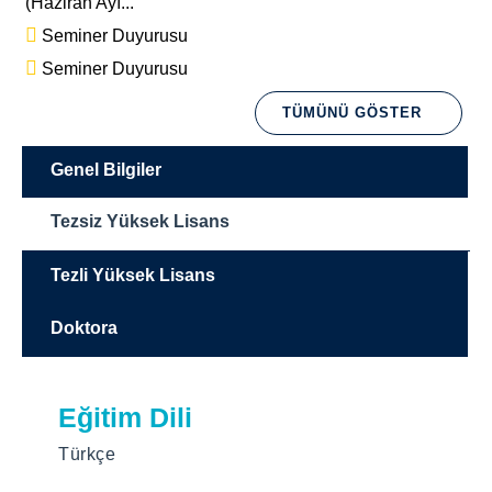
(Haziran Ayı...
Seminer Duyurusu
Seminer Duyurusu
TÜMÜNÜ GÖSTER
Genel Bilgiler
Tezsiz Yüksek Lisans
Tezli Yüksek Lisans
Doktora
Misyon
Eğitim Dili
Eğitim Dili
Eğitim Dili
Uluslararası İlişkiler Anabilim Dalı’nın
Türkçe
Türkçe
Türkçe
misyonu, özgün düşünce üretebilen; bilginin