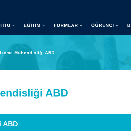
TİTÜ
EĞİTİM
FORMLAR
ÖĞRENCİ
B
lzeme Mühendisliği ABD
endisliği ABD
i ABD