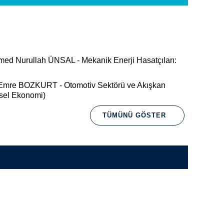
d Nurullah ÜNSAL - Mekanik Enerji Hasatçıları:
Emre BOZKURT - Otomotiv Sektörü ve Akışkan
sel Ekonomi)
TÜMÜNÜ GÖSTER
tırma, bilgi, teknolojik değer üretme ve