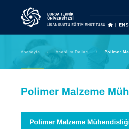
|
ENS
LİSANSÜSTÜ EĞİTİM ENSTİTÜSÜ
Anasayfa
/
Anabilim Dalları
/
Polimer Ma
Polimer Malzeme Müh
Polimer Malzeme Mühendisliğ