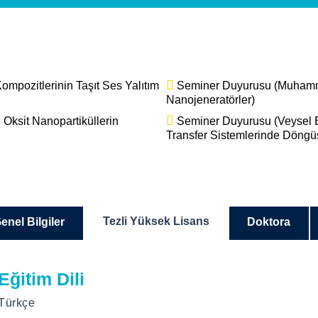
pozitlerinin Taşıt Ses Yalıtım
Seminer Duyurusu (Muhamme
Nanojeneratörler)
Oksit Nanopartiküllerin
Seminer Duyurusu (Veysel 
Transfer Sistemlerinde Döngü
Tezli Yüksek Lisans
enel Bilgiler
Doktora
Misyon
Eğitim Dili
Eğitim Dili
Polimer Malzeme Mühendisliği alanında öğrencilerimize; araş
Türkçe
%30 İngilizce