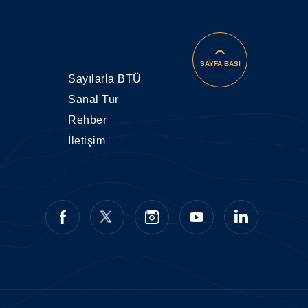
Malzeme Müh, Kimya Müh, Malzeme Bilimi ve
Kimya, Biyokimya, Fizik, Biyoteknoloji, Gıda
üh., İmalat Müh. bölümlerinin birinden
SAYFA BAŞI
Sayılarla BTÜ
Sanal Tur
Rehber
mlar
İletişim
ği, Polimer Bilimi ve Teknolojisi, Tekstil
Malzeme Müh, Kimya Müh, Malzeme Bilimi ve
Kimya, Biyokimya, Fizik, Biyoteknoloji, Gıda
üh., İmalat Müh. bölümlerinin birinden
mlar