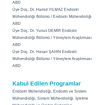
(Varsa) Alan Dışı Kabul
ABD
sistemleri gibi alanlarda görev
Edilen Programlar
Üye Doç. Dr. Hamid YILMAZ Endüstri
alabilmektedir. Ayrıca, bankacılık ve finans,
Mühendisliği Bölümü / Endüstri Mühendisliği
Tıp Fakültesi lisans derecesine sahip olmak,
sağlık sektörü, ulaştırma, bilişim teknolojileri,
ABD
Bilgisayar Mühendisliği, Mekatronik
savunma sanayii ve kamu kurumları gibi
Üye Doç. Dr. Yunus DEMİR Endüstri
Mühendisliği, Elektrik Elektronik
farklı sektörlerde sistem analisti, proje
Mühendisliği Bölümü / Yöneylem Araştırması
Mühendisliği, Makine Mühendisliği, İşletme,
yöneticisi, danışman, planlama uzmanı,
ABD
Yönetim Bilişim Sistemleri, Matematik
kalite mühendisi, operasyon araştırmacısı ve
Üye Doç. Dr. Hasan ŞAHİN Endüstri
bölümlerinin birinden lisans derecesine
süreç geliştirme uzmanı gibi pozisyonlarda
Mühendisliği Bölümü / Yöneylem Araştırması
sahip olmak. (Not: Bilimsel hazırlık programı
çalışma olanağı bulunmaktadır. Akademik
ABD
uygulanacaktır)
kariyer hedefleyen mezunlar, üniversitelerde
öğretim üyesi veya araştırmacı olarak görev
Kabul Edilen Programlar
alabilirken; uygulamaya dönük kariyer
hedefleyenler ulusal ve uluslararası
Endüstri Mühendisliği, Endüstri ve Sistem
şirketlerde orta ve üst düzey yönetim
Mühendisliği, Sistem Mühendisliği, İşletme
pozisyonlarına yükselebilmektedir. Böylelikle