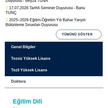
Duyurusu - Beyza TUNA
17.07.2026 Tarihli Seminer Duyurusu - Banu
TUNÇ
2025–2026 Eğitim-Öğretim Yılı Bahar Yarıyılı
Bütünleme Sınavları Duyurusu
TÜMÜNÜ GÖSTER
Genel Bilgiler
Tezsiz Yüksek Lisans
Tezli Yüksek Lisans
Doktora
Misyon
Eğitim Dili
Eğitim Dili
Eğitim Dili