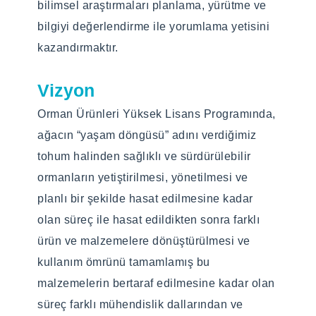
innovations in the field of science and
bilimsel araştırmaları planlama, yürütme ve
technology in our country and around the
bilgiyi değerlendirme ile yorumlama yetisini
world, it has become an approach that
kazandırmaktır.
should be emphasized with an
interdisciplinary approach. It will be possible
Vizyon
to create an interdisciplinary master's
Orman Ürünleri Yüksek Lisans Programında,
program, which can shed light on scientific
ağacın “yaşam döngüsü” adını verdiğimiz
studies from different perspectives and
tohum halinden sağlıklı ve sürdürülebilir
create diversity of ideas, by bringing together
ormanların yetiştirilmesi, yönetilmesi ve
and using the knowledge and experience of
planlı bir şekilde hasat edilmesine kadar
people from different specialties in an
olan süreç ile hasat edildikten sonra farklı
appropriate way. The aim of the Forest
ürün ve malzemelere dönüştürülmesi ve
Products Master's Program is to enable
kullanım ömrünü tamamlamış bu
people who have graduated from different
malzemelerin bertaraf edilmesine kadar olan
departments and want to continue their
süreç farklı mühendislik dallarından ve