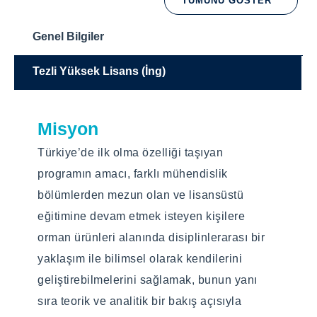
TÜMÜNÜ GÖSTER
Genel Bilgiler
Tezli Yüksek Lisans (İng)
Misyon
Eğitim Dili
Türkiye’de ilk olma özelliği taşıyan
İngilizce
programın amacı, farklı mühendislik
Eğitim Türü
bölümlerden mezun olan ve lisansüstü
eğitimine devam etmek isteyen kişilere
Yüz yüze
orman ürünleri alanında disiplinlerarası bir
yaklaşım ile bilimsel olarak kendilerini
Programın Amacı
geliştirebilmelerini sağlamak, bunun yanı
As a result of the rapid developments and
sıra teorik ve analitik bir bakış açısıyla