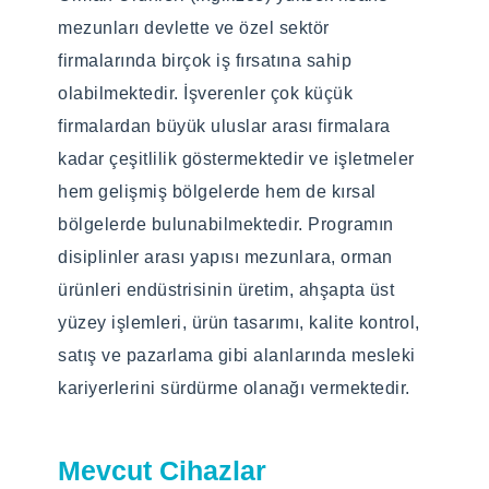
planned harvesting, and thereafter the
mezunları devlette ve özel sektör
second process including conversion of the
firmalarında birçok iş fırsatına sahip
raw material into different products and
olabilmektedir. İşverenler çok küçük
disposal of these products at the end of their
firmalardan büyük uluslar arası firmalara
life span, with an interdisciplinary approach
kadar çeşitlilik göstermektedir ve işletmeler
with the involvement of researchers coming
hem gelişmiş bölgelerde hem de kırsal
from different engineering departments. It is
bölgelerde bulunabilmektedir. Programın
foreseen that forest products graduate
disiplinler arası yapısı mezunlara, orman
program, which will be provided at 100% in
ürünleri endüstrisinin üretim, ahşapta üst
English, will enable graduates with good
yüzey işlemleri, ürün tasarımı, kalite kontrol,
skills in English and endowed with the ability
satış ve pazarlama gibi alanlarında mesleki
of research and development. The aim of the
kariyerlerini sürdürme olanağı vermektedir.
programs, which are the first of their kind in
Turkey, is to enable people who graduated
Mevcut Cihazlar
from different engineering departments and