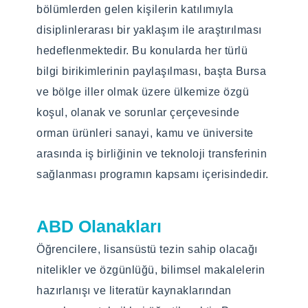
postgraduate education, to develop
bölümlerden gelen kişilerin katılımıyla
themselves scientifically with an
disiplinlerarası bir yaklaşım ile araştırılması
interdisciplinary approach in the field of
hedeflenmektedir. Bu konularda her türlü
forest products, as well as to plan, conduct
bilgi birikimlerinin paylaşılması, başta Bursa
and interpret scientific research from a
ve bölge iller olmak üzere ülkemize özgü
theoretical and analytical point of view. to
koşul, olanak ve sorunlar çerçevesinde
gain competence. In addition, the
orman ürünleri sanayi, kamu ve üniversite
qualifications and originality of a graduate
arasında iş birliğinin ve teknoloji transferinin
thesis, the preparation of scientific articles
sağlanması programın kapsamı içerisindedir.
and the techniques of benefiting from
literature resources will be taught. While the
ABD Olanakları
program provides a theoretical foundation
Öğrencilere, lisansüstü tezin sahip olacağı
that can be the basis for areas of
nitelikler ve özgünlüğü, bilimsel makalelerin
specialization, it also aims to provide
hazırlanışı ve literatür kaynaklarından
students with the opportunity to specialize