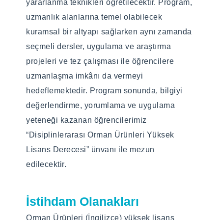
yararlanma teknikleri öğretilecektir. Program,
through elective courses, application and
uzmanlık alanlarına temel olabilecek
research projects, and thesis work. At the
kuramsal bir altyapı sağlarken aynı zamanda
end of the program, our students who gain
seçmeli dersler, uygulama ve araştırma
the ability to evaluate, interpret and apply
projeleri ve tez çalışması ile öğrencilere
knowledge will graduate with the title of
uzmanlaşma imkânı da vermeyi
"Interdisciplinary Forest Products Master's
hedeflemektedir. Program sonunda, bilgiyi
Degree".
değerlendirme, yorumlama ve uygulama
Programın Hedefleri
yeteneği kazanan öğrencilerimiz
“Disiplinlerarası Orman Ürünleri Yüksek
The Forest Products Graduate Programs aim
Lisans Derecesi” ünvanı ile mezun
at to investigate the whole production chain
edilecektir.
of a tree, which we call “the life cycle”,
involving the first process starting from a
seed, growing and managing forests in a
İstihdam Olanakları
healthy and sustainable manner until
Orman Ürünleri (İngilizce) yüksek lisans