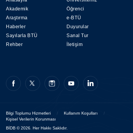
Education Exam (ALES), 3 - Sufficient score
Akademik
Öğrenci
from the Foreign Language Placement Test
Araştırma
e-BTÜ
(YDS) 4 - Minimum 2.00 of graduating score
Haberler
Duyurular
in Bachelor's diploma, For more information
Sayılarla BTÜ
Sanal Tur
about the program, please visit
Rehber
İletişim
https://fbe.btu.edu.tr/
(Varsa) Alan Dışı Kabul
Edilen Programlar
Bilgi Toplumu Hizmetleri
/
Kullanım Koşulları
/
Kişisel Verilerin Korunması
BİDB © 2026. Her Hakkı Saklıdır.