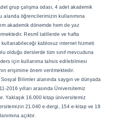
 Lisans İkinci Öğretim Programı Şubat/2020'de
 Lisans İkinci Öğretim Programı Şubat/2020'de
 adet grup çalışma odası, 4 adet akademik
Bu alanda öğrencilerimizin kullanımına
 hem akademik dönemde hem de yaz
mektedir. Resmî tatillerde ve hafta
rleri
rleri
 kullanabileceği kablosuz internet hizmeti
unlu olduğu derslerde tüm sınıf mevcuduna
 ders için kullanıma tahsis edilebilmesi
nın erişimine önem verilmektedir.
rogramı ders müfredatı için
ogramı ders müfredatı için
tıklayınız
tıklayınız
ak Sosyal Bilimler alanında saygın ve dünyada
11-2016 yılları arasında Üniversitemiz
r. Yaklaşık 16.000 kitap üniversitemiz
rsitemizin 21.040 e-dergi, 154 e-kitap ve 18
lanımına açıktır.
mlar
mlar