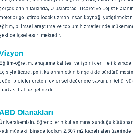
gerçeklerinin farkında, Uluslararası Ticaret ve Lojistik ala
Yüz yüze
Yüz yüze
metotlar geliştirebilecek uzman insan kaynağı yetiştirmektir
eğitim, bilimsel araştırma ve toplum hizmetlerinde mükem
Programın Amacı
Programın Amacı
şekilde içselleştirilmektedir.
Uluslararası ticaret ve lojistik tezli yüksek lisans programı; ö
Amaç: Uluslararası ticaret ve lojistik tezli yüksek lisans prog
aşamalarının yanı sıra, uluslararası işletmeler ve onların işle
aşamalarının yanı sıra, uluslararası işletmeler ve onların işle
Vizyon
amaçlamaktadır.
amaçlamaktadır.
Eğitim-öğretim, araştırma kalitesi ve işbirlikleri ile ilk sırad
açısıyla ticaret politikalarının etkin bir şekilde sürdürülme
Programın Hedefleri
Programın Hedefleri
değer projeler üreten, evrensel değerlere saygılı, niteliği y
Verilecek eğitimle öğrencilerin ilgili alana yönelik bilgi biriki
Hedef: Verilecek eğitimle öğrencilerin ilgili alana yönelik bilgi
markası haline gelmektir.
sosyal sorumlulukla ilgili perspektiflerinin zenginleştirilme
ve sosyal sorumlulukla ilgili perspektiflerinin zenginleştiri
ABD Olanakları
Programın Tarihçesi
Programın Tarihçesi
Üniversitemizin, öğrencilerin kullanımına sunduğu kütüpha
Üniversitemiz Lisansütü Eğitim Enstitüsü bünyesinde Uluslar
Üniversitemiz Lisansütü Eğitim Enstitüsü bünyesinde Uluslar
katlı müstakil binada toplam 2.307 m2 kapalı alan üzerind