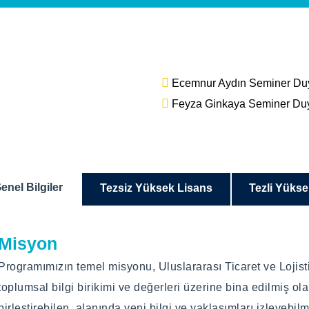
Ecemnur Aydın Seminer Du
Feyza Ginkaya Seminer Du
enel Bilgiler
Tezsiz Yüksek Lisans
Tezli Yüks
Misyon
Eğitim Dili
Eğitim Dili
Programımızın temel misyonu, Uluslararası Ticaret ve Lojistik 
Türkçe
Türkçe
toplumsal bilgi birikimi ve değerleri üzerine bina edilmiş o
Eğitim Türü
Eğitim Türü
birleştirebilen, alanında yeni bilgi ve yaklaşımları izleyeb