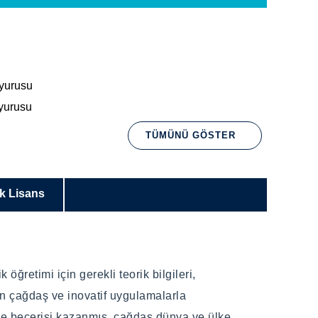
yurusu
yurusu
TÜMÜNÜ GÖSTER
ek Lisans
öğretimi için gerekli teorik bilgileri,
lan çağdaş ve inovatif uygulamalarla
ilme becerisi kazanmış, çağdaş dünya ve ülke