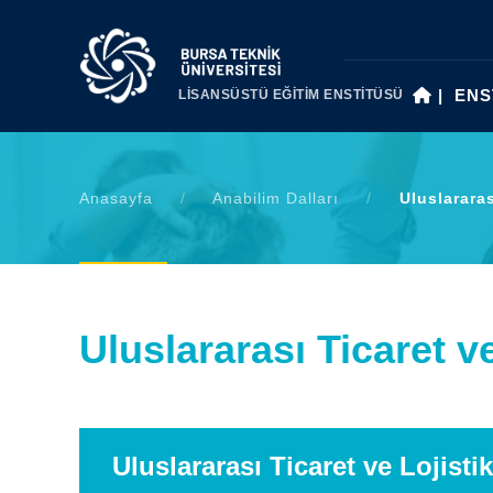
|
ENS
LİSANSÜSTÜ EĞİTİM ENSTİTÜSÜ
Anasayfa
/
Anabilim Dalları
/
Uluslararas
Uluslararası Ticaret v
Uluslararası Ticaret ve Lojist