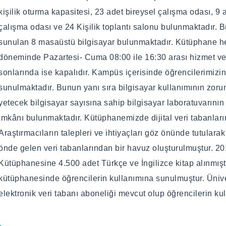
Programı ile Uluslararası Ticaret ve Lojistik Tezsiz Yüksek
Programı ile Uluslararası Ticaret ve Lojistik Tezsiz Yüksek
kişilik oturma kapasitesi, 23 adet bireysel çalışma odası, 9
açılmıştır.
açılmıştır.
çalışma odası ve 24 Kişilik toplantı salonu bulunmaktadır. 
sunulan 8 masaüstü bilgisayar bulunmaktadır. Kütüphane
Başvuru Koşulları
Başvuru Koşulları
döneminde Pazartesi- Cuma 08:00 ile 16:30 arası hizmet ver
https://enstitu.btu.edu.tr/tr/sayfa/detay/176/basvuru-krite
https://enstitu.btu.edu.tr/tr/sayfa/detay/176/basvuru-krite
sonlarında ise kapalıdır. Kampüs içerisinde öğrencilerimizin
sunulmaktadır. Bunun yanı sıra bilgisayar kullanımının zor
yetecek bilgisayar sayısına sahip bilgisayar laboratuvarının
Program Müfredatı ve Dersleri
Program Müfredatı ve Dersleri
imkânı bulunmaktadır. Kütüphanemizde dijital veri tabanları
Uluslararası Ticaret ve Lojistik ABD Tezsiz Yüksek Lisans p
Uluslararası Ticaret ve Lojistik ABD Tezli Yüksek Lisans pr
Araştırmacıların talepleri ve ihtiyaçları göz önünde tutular
önde gelen veri tabanlarından bir havuz oluşturulmuştur. 20
Kabul Edilen Programlar
Kabul Edilen Programlar
Kütüphanesine 4.500 adet Türkçe ve İngilizce kitap alınmıştı
kütüphanesinde öğrencilerin kullanımına sunulmuştur. Ünive
elektronik veri tabanı aboneliği mevcut olup öğrencilerin kul
(Varsa) Alan Dışı Kabul Edilen Progra
(Varsa) Alan Dışı Kabul Edilen Progra