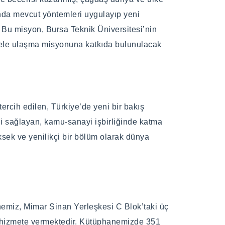
nında mevcut yöntemleri uygulayıp yeni
. Bu misyon, Bursa Teknik Üniversitesi’nin
mele ulaşma misyonuna katkıda bulunulacak
ğrencilere ticari işlemler ve lojistik
ramı; öğrencilere ticari işlemler ve lojistik
yişiyle ilgili derin bir kavrayış kazandırmayı
yişiyle ilgili derin bir kavrayış kazandırmayı
a tercih edilen, Türkiye’de yeni bir bakış
sini sağlayan, kamu-sanayi işbirliğinde katma
üksek ve yenilikçi bir bölüm olarak dünya
minin arttırılmasının yanı sıra, iş etiği ve
 birikiminin arttırılmasının yanı sıra, iş etiği
si hedeflenmektedir.
lmesi hedeflenmektedir.
nemiz, Mimar Sinan Yerleşkesi C Blok’taki üç
arası Ticaret ve Lojistik Tezli Yüksek Lisans
arası Ticaret ve Lojistik Tezli Yüksek Lisans
e hizmete vermektedir. Kütüphanemizde 351