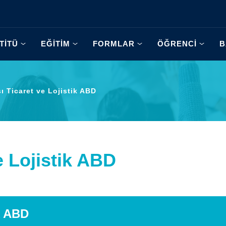
TİTÜ
EĞİTİM
FORMLAR
ÖĞRENCİ
B
ı Ticaret ve Lojistik ABD
e Lojistik ABD
ik ABD